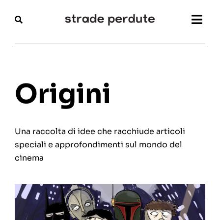
Salta
al
Togg
contenuto
Navi
Home
Magazine
Origini
Recensioni
Una raccolta di idee che racchiude articoli
Interviste
speciali e approfondimenti sul mondo del
cinema
Festival
Articoli
Chi siamo