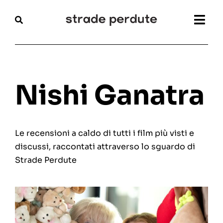
Salta
al
Togg
contenuto
Navi
Home
Magazine
Nishi Ganatra
Recensioni
Le recensioni a caldo di tutti i film più visti e
Interviste
discussi, raccontati attraverso lo sguardo di
Strade Perdute
Festival
Articoli
Chi siamo