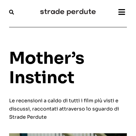
Salta
al
Togg
contenuto
Navi
Home
Magazine
Mother’s
Recensioni
Instinct
Interviste
Le recensioni a caldo di tutti i film più visti e
Festival
discussi, raccontati attraverso lo sguardo di
Strade Perdute
Articoli
Chi siamo