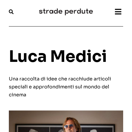
Salta
al
Togg
contenuto
Navi
Home
Magazine
Luca Medici
Recensioni
Una raccolta di idee che racchiude articoli
Interviste
speciali e approfondimenti sul mondo del
cinema
Festival
Articoli
Chi siamo