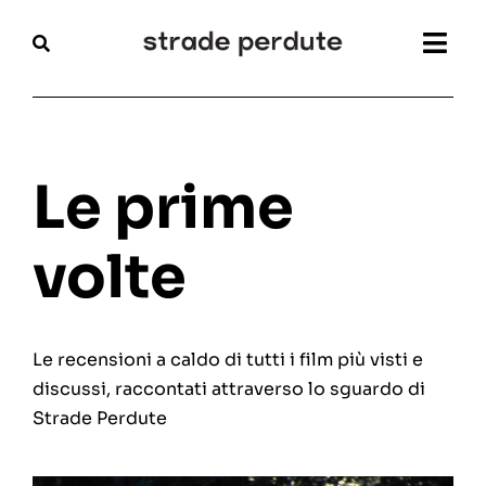
Salta
al
Togg
contenuto
Navi
Home
Magazine
Le prime
Recensioni
volte
Interviste
Le recensioni a caldo di tutti i film più visti e
Festival
discussi, raccontati attraverso lo sguardo di
Strade Perdute
Articoli
Chi siamo