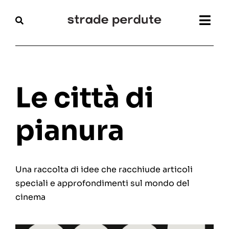
Salta
al
Togg
contenuto
Navi
Home
Magazine
Le città di
Recensioni
pianura
Interviste
Una raccolta di idee che racchiude articoli
Festival
speciali e approfondimenti sul mondo del
cinema
Articoli
Chi siamo