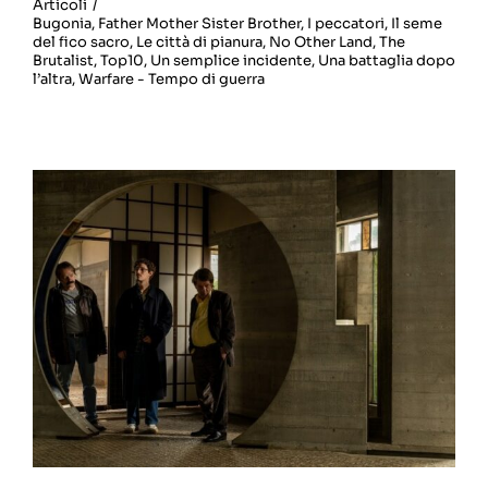
Articoli
/
Bugonia
,
Father Mother Sister Brother
,
I peccatori
,
Il seme
del fico sacro
,
Le città di pianura
,
No Other Land
,
The
Brutalist
,
Top10
,
Un semplice incidente
,
Una battaglia dopo
l’altra
,
Warfare - Tempo di guerra