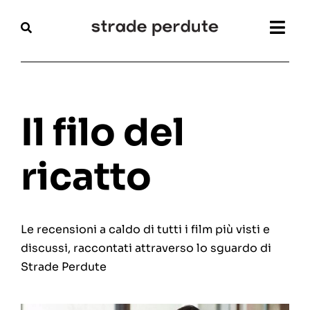
Salta
al
Togg
contenuto
Navi
Home
Magazine
Il filo del
Recensioni
ricatto
Interviste
Le recensioni a caldo di tutti i film più visti e
Festival
discussi, raccontati attraverso lo sguardo di
Strade Perdute
Articoli
Chi siamo