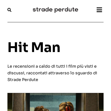
Salta
al
Togg
contenuto
Navi
Home
Magazine
Hit Man
Recensioni
Le recensioni a caldo di tutti i film più visti e
Interviste
discussi, raccontati attraverso lo sguardo di
Strade Perdute
Festival
Articoli
Chi siamo