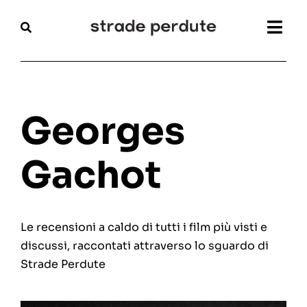
Salta
al
Togg
contenuto
Navi
Home
Magazine
Georges
Recensioni
Gachot
Interviste
Le recensioni a caldo di tutti i film più visti e
Festival
discussi, raccontati attraverso lo sguardo di
Strade Perdute
Articoli
Chi siamo