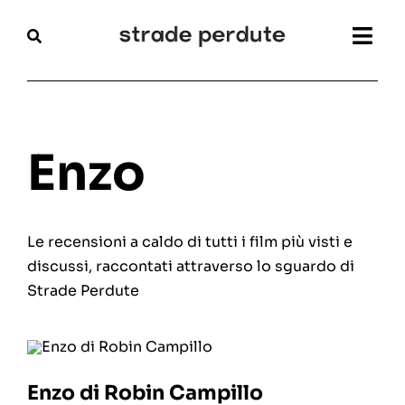
Salta
al
Togg
contenuto
Navi
Home
Magazine
Enzo
Recensioni
Le recensioni a caldo di tutti i film più visti e
Interviste
discussi, raccontati attraverso lo sguardo di
Strade Perdute
Festival
Articoli
Enzo di Robin Campillo
Chi siamo