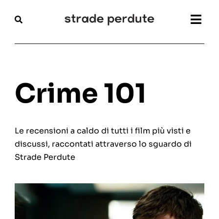
Salta
al
Togg
contenuto
Navi
Home
Magazine
Crime 101
Recensioni
Le recensioni a caldo di tutti i film più visti e
Interviste
discussi, raccontati attraverso lo sguardo di
Strade Perdute
Festival
Articoli
Chi siamo