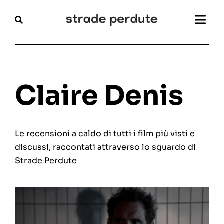
Salta
al
Togg
contenuto
Navi
Home
Magazine
Claire Denis
Recensioni
Le recensioni a caldo di tutti i film più visti e
Interviste
discussi, raccontati attraverso lo sguardo di
Strade Perdute
Festival
Articoli
Chi siamo