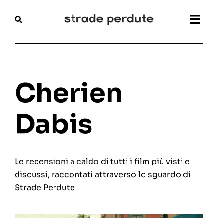
Salta
al
Togg
contenuto
Navi
Home
Magazine
Cherien
Recensioni
Dabis
Interviste
Le recensioni a caldo di tutti i film più visti e
Festival
discussi, raccontati attraverso lo sguardo di
Strade Perdute
Articoli
Chi siamo