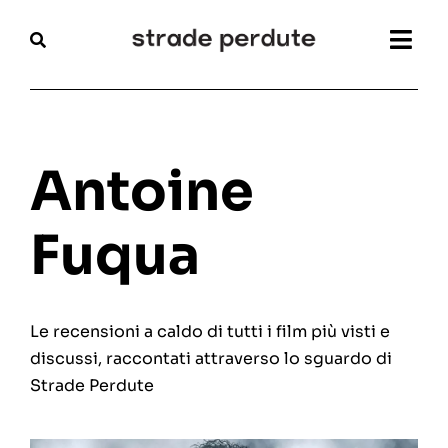
Salta
al
Togg
contenuto
Navi
Home
Magazine
Antoine
Recensioni
Fuqua
Interviste
Le recensioni a caldo di tutti i film più visti e
Festival
discussi, raccontati attraverso lo sguardo di
Strade Perdute
Articoli
Chi siamo