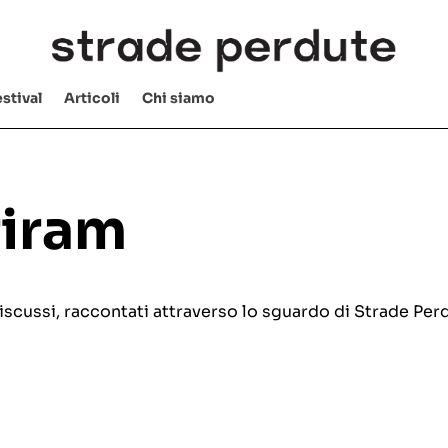
stival
Articoli
Chi siamo
riram
e discussi, raccontati attraverso lo sguardo di Strade Per