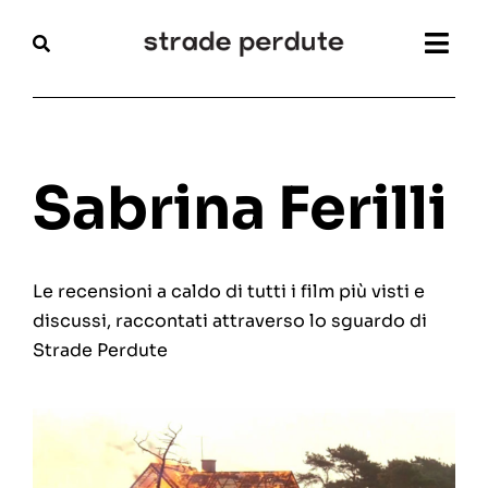
Salta
al
Togg
contenuto
Navi
Home
Magazine
Sabrina Ferilli
Recensioni
Le recensioni a caldo di tutti i film più visti e
Interviste
discussi, raccontati attraverso lo sguardo di
Strade Perdute
Festival
Articoli
Chi siamo