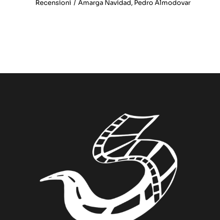
Recensioni
/
Amarga Navidad
,
Pedro Almodovar