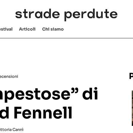
stival
Articoli
Chi siamo
ecensioni
pestose” di
d Fennell
ittoria Cannì