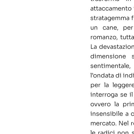
attaccamento 
stratagemma fi
un cane, per
romanzo, tutta
La devastazion
dimensione s
sentimentale
l’ondata di ind
per la legger
interroga se il
ovvero la prim
insensibile a 
mercato. Nel r
le radici non 