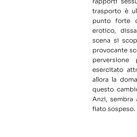
rapporti sess
trasporto è u
punto forte d
erotico, diss
scena si scopr
provocante sce
perversione
esercitato at
allora la doma
questo cambio 
Anzi, sembra a
fiato sospeso.