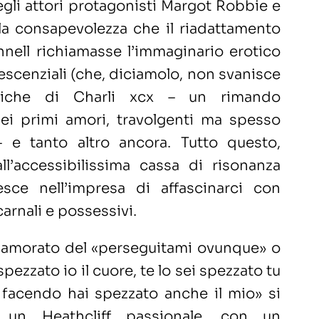
li attori protagonisti Margot Robbie e
la consapevolezza che il riadattamento
nell richiamasse l’immaginario erotico
escenziali (che, diciamolo, non svanisce
siche di Charli xcx – un rimando
dei primi amori, travolgenti ma spesso
– e tanto altro ancora. Tutto questo,
ll’accessibilissima cassa di risonanza
iesce nell’impresa di affascinarci con
carnali e possessivi.
namorato del «perseguitami ovunque» o
spezzato io il cuore, te lo sei spezzato tu
̀ facendo hai spezzato anche il mio» si
 un Heathcliff passionale, con un