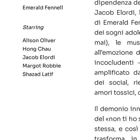
dipendenza deg
Emerald Fennell
Jacob Elordi, 
di Emerald Fen
Starring
dei sogni adol
Alison Oliver
mai), le mu
Hong Chau
all’emozione 
Jacob Elordi
incocludenti 
Margot Robbie
amplificato da
Shazad Latif
dei social, r
amori tossici, 
Il demonio in
del «non ti ho 
stessa, e cosi
trasforma in