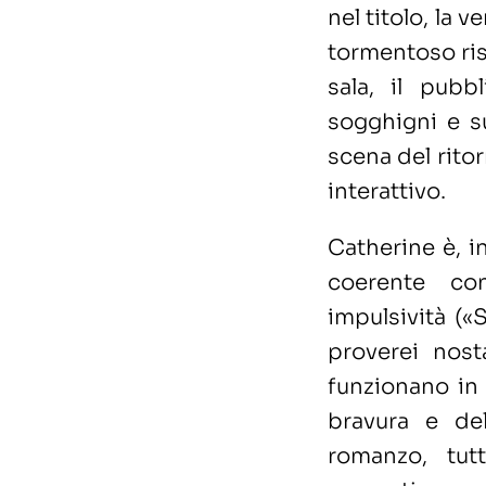
nel titolo, la
tormentoso ri
sala, il pubb
sogghigni e su
scena del rito
interattivo.
Catherine è, 
coerente con
impulsività («
proverei nost
funzionano in
bravura e del
romanzo, tut