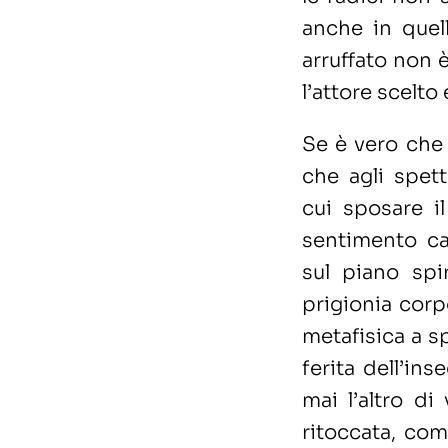
anche in quella
arruffato non e
l’attore scelto
Se è vero che 
che agli spet
cui sposare il
sentimento ca
sul piano spir
prigionia corp
metafisica a sp
ferita dell’in
mai l’altro di
ritoccata, com