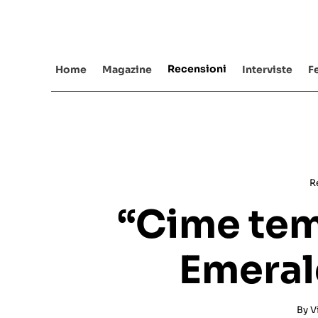
Salta
al
contenuto
Recensioni
Home
Magazine
Interviste
Fe
R
“Cime tem
Emeral
By
V