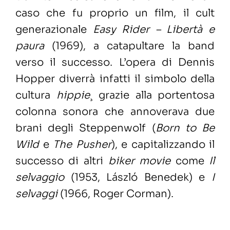
caso che fu proprio un film, il cult
generazionale
Easy Rider – Libertà e
paura
(1969), a catapultare la band
verso il successo. L’opera di Dennis
Hopper diverrà infatti il simbolo della
cultura
hippie
¸ grazie alla portentosa
colonna sonora che annoverava due
brani degli Steppenwolf (
Born to Be
Wild
e
The Pusher
), e capitalizzando il
successo di altri
biker movie
come
Il
selvaggio
(1953, László Benedek) e
I
selvaggi
(1966, Roger Corman).