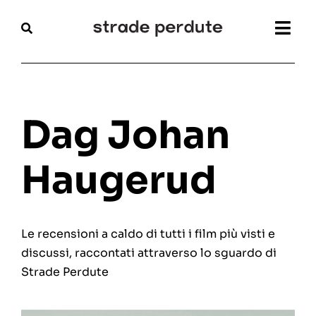
Salta
al
Togg
contenuto
Navi
Home
Magazine
Dag Johan
Recensioni
Haugerud
Interviste
Le recensioni a caldo di tutti i film più visti e
Festival
discussi, raccontati attraverso lo sguardo di
Strade Perdute
Articoli
Chi siamo