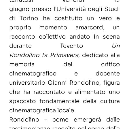
giugno
presso
l’Università degli Studi
di Torino
ha costituito un vero e
proprio momento
amarcord
, un
racconto collettivo andato in scena
durante
l’
evento
Un
Rondolino
fa
Primavera
,
dedicato alla
memoria
del
critico
cinematografico
e
docente
universitario
Gianni Rondolino, figura
che ha raccontato e alimentato
uno
spaccato
fondamentale
del
la cultura
cinematografica locale
.
Rondolino
–
come
emergerà da
l
le
testimonianze raccolte nel corso della