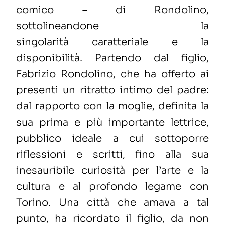
comico –
d
i Rondolino,
sottolineandone l
a
singolarità
caratteriale
e la
disponibilità.
Partendo
d
al figlio,
Fabrizio Rondolino, che
ha offerto ai
presenti un ritratto intimo del padre
:
dal
rapporto con la
moglie,
definita la
sua prima e più importante
lettrice
,
pubblico ideale a cui sottoporre
riflessioni e scritti,
fino alla sua
inesauribile curiosità per l’arte e la
cultura e a
l profondo legame con
T
orino. Una c
ittà che amava a tal
punto, ha ricordato il figlio, da non