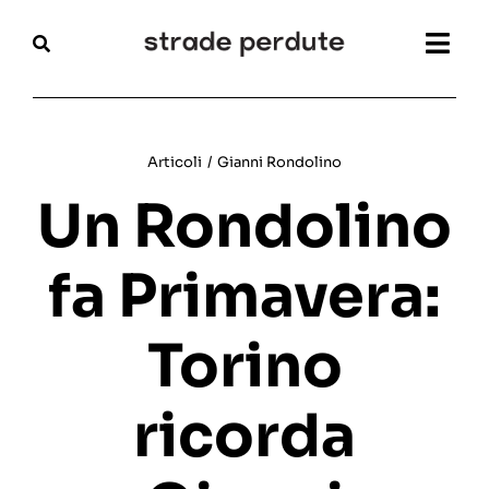
Salta
al
Togg
contenuto
Navi
Home
Articoli
/
Gianni Rondolino
Magazine
Un Rondolino
Recensioni
fa Primavera:
Interviste
Torino
Festival
ricorda
Articoli
Chi siamo