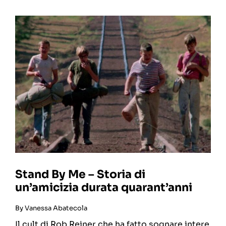
Stand By Me – Storia di
un’amicizia durata quarant’anni
By
Vanessa Abatecola
Il cult di Rob Reiner che ha fatto sognare intere