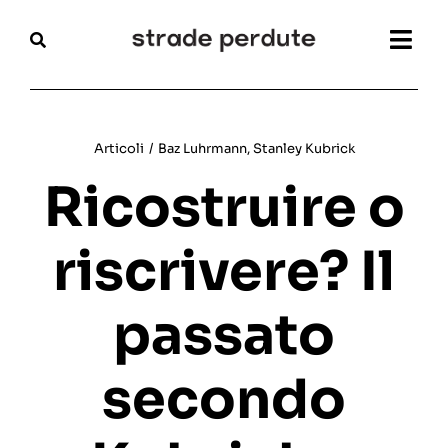
Salta
al
Togg
contenuto
Navi
Home
Articoli
/
Baz Luhrmann
,
Stanley Kubrick
Magazine
Ricostruire o
Recensioni
riscrivere? Il
Interviste
passato
Festival
secondo
Articoli
Chi siamo