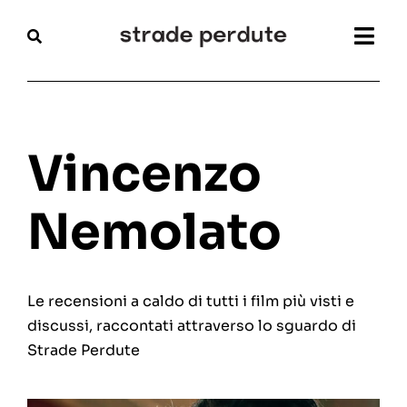
Salta
al
Togg
contenuto
Navi
Home
Magazine
Vincenzo
Recensioni
Nemolato
Interviste
Le recensioni a caldo di tutti i film più visti e
Festival
discussi, raccontati attraverso lo sguardo di
Strade Perdute
Articoli
Chi siamo