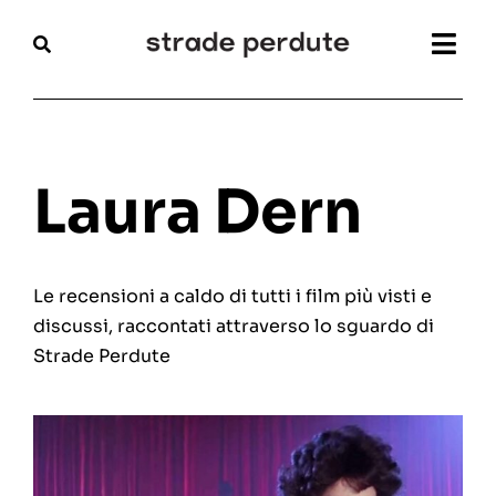
Salta
al
Togg
contenuto
Navi
Home
Magazine
Laura Dern
Recensioni
Le recensioni a caldo di tutti i film più visti e
Interviste
discussi, raccontati attraverso lo sguardo di
Strade Perdute
Festival
Articoli
Chi siamo