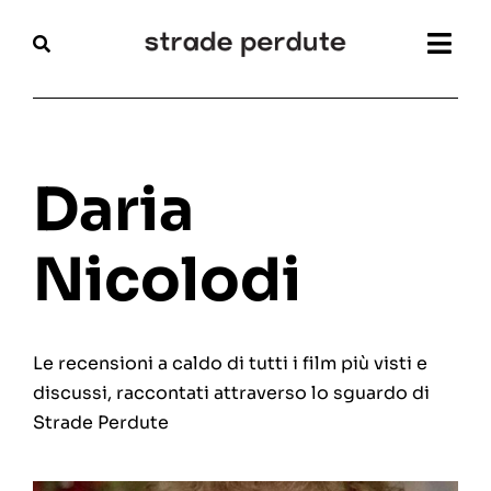
Salta
al
Togg
contenuto
Navi
Home
Magazine
Daria
Recensioni
Nicolodi
Interviste
Le recensioni a caldo di tutti i film più visti e
Festival
discussi, raccontati attraverso lo sguardo di
Strade Perdute
Articoli
Chi siamo