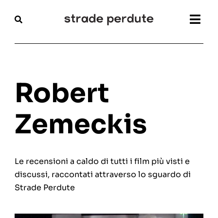
Salta
al
Togg
contenuto
Navi
Home
Magazine
Robert
Recensioni
Zemeckis
Interviste
Le recensioni a caldo di tutti i film più visti e
Festival
discussi, raccontati attraverso lo sguardo di
Strade Perdute
Articoli
Chi siamo