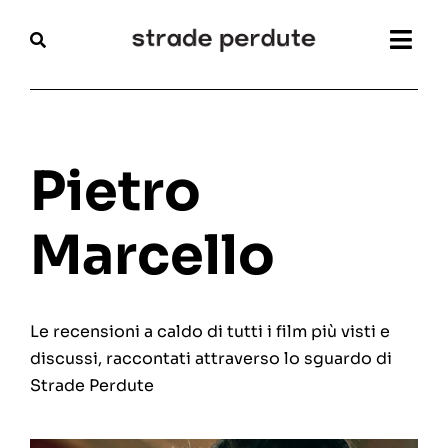
Salta
al
Togg
contenuto
Navi
Home
Magazine
Pietro
Recensioni
Marcello
Interviste
Le recensioni a caldo di tutti i film più visti e
Festival
discussi, raccontati attraverso lo sguardo di
Strade Perdute
Articoli
Chi siamo